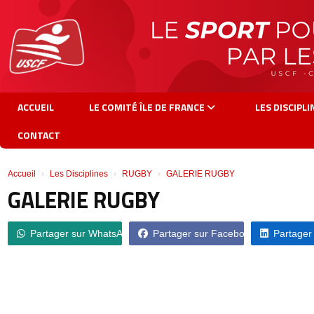
Panneau de gestion des cookies
ACCUEIL
LE COMITÉ ÎLE DE FRANCE
LES DISCIPL
CONTACT
Accueil
Les Disciplines
RUGBY
GALERIE RUGBY
GALERIE RUGBY
Partager sur WhatsApp
Partager sur Facebook
Partager